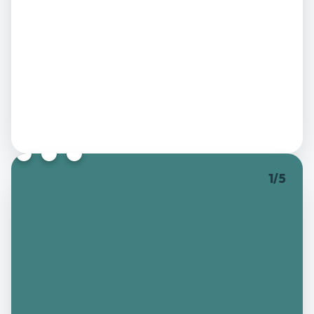
1
/
5
toontone.top
Ainda
calibrando
“
A memória de cor ainda está aquecendo.
”
MÉDIA
SOMA
MELHOR
0.00
0
R
1
pontos
/
50
pontos
rodada