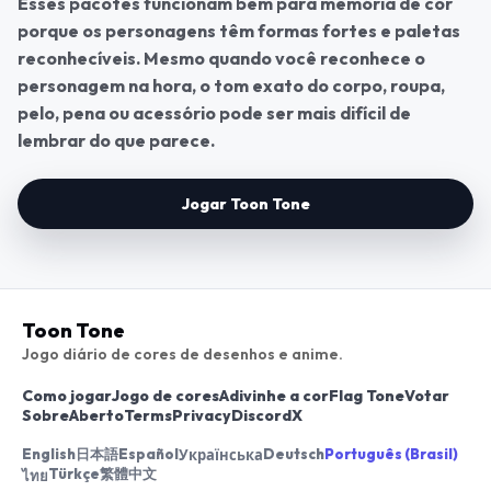
Esses pacotes funcionam bem para memória de cor
porque os personagens têm formas fortes e paletas
reconhecíveis. Mesmo quando você reconhece o
personagem na hora, o tom exato do corpo, roupa,
pelo, pena ou acessório pode ser mais difícil de
lembrar do que parece.
Jogar Toon Tone
Toon Tone
Jogo diário de cores de desenhos e anime.
Como jogar
Jogo de cores
Adivinhe a cor
Flag Tone
Votar
Sobre
Aberto
Terms
Privacy
Discord
X
English
日本語
Español
Deutsch
Português (Brasil)
Українська
Türkçe
繁體中文
ไทย