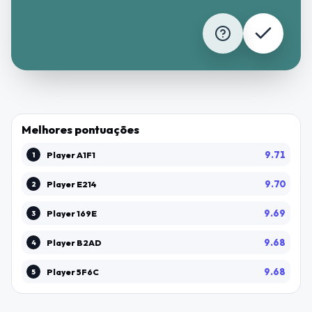
Jogue grátis em toontone.top
Melhores pontuações
X
9.71
Player A1F1
1
WhatsApp
Telegram
X
9.70
Player E214
2
r
9.69
Player 169E
3
Reddit
Salvar imagem
Mais
9.68
Player B2AD
4
Jogar de novo
9.68
Player 5F6C
5