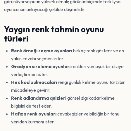
görünüyorsa puan yüksek olmalı; görünür biçimde farklıysa
oyuncunun anlayacağı şekilde düşmelidir.
Yaygın renk tahmin oyunu
türleri
Renk örneği seçme oyunları
birkaç renk gösterir ve en
yakın cevabı seçmeni ister.
Gradyan sıralama oyunları
renkleri yumuşak bir diziye
yerleştirmeni ister.
Hex kod bulmacaları
rengi günlük kelime oyunu tarzı bir
mücadeleye çevirir.
Renk adlandırma quizleri
görsel algı kadar kelime
bilgisini de test eder.
Hafıza renk oyunları
cevabı gizler ve bildiğin bir tonu
yeniden kurmanı ister.