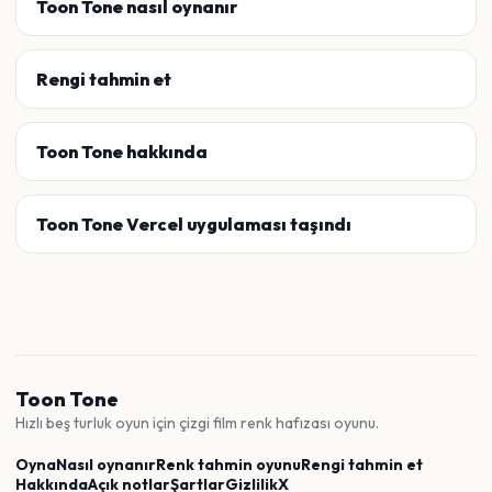
Toon Tone nasıl oynanır
Rengi tahmin et
Toon Tone hakkında
Toon Tone Vercel uygulaması taşındı
Toon Tone
Hızlı beş turluk oyun için çizgi film renk hafızası oyunu.
Oyna
Nasıl oynanır
Renk tahmin oyunu
Rengi tahmin et
Hakkında
Açık notlar
Şartlar
Gizlilik
X