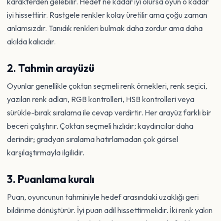
karakterden gelebilir. Hedef ne kadar iyi olursa oyun o kadar
iyi hissettirir. Rastgele renkler kolay üretilir ama çoğu zaman
anlamsızdır. Tanıdık renkleri bulmak daha zordur ama daha
akılda kalıcıdır.
2. Tahmin arayüzü
Oyunlar genellikle çoktan seçmeli renk örnekleri, renk seçici,
yazılan renk adları, RGB kontrolleri, HSB kontrolleri veya
sürükle-bırak sıralama ile cevap verdirtir. Her arayüz farklı bir
beceri çalıştırır. Çoktan seçmeli hızlıdır; kaydırıcılar daha
derindir; gradyan sıralama hatırlamadan çok görsel
karşılaştırmayla ilgilidir.
3. Puanlama kuralı
Puan, oyuncunun tahminiyle hedef arasındaki uzaklığı geri
bildirime dönüştürür. İyi puan adil hissettirmelidir. İki renk yakın