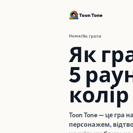
Toon Tone
Home
/
Як грати
Як гра
5 рау
колір
Toon Tone — це гра 
персонажем, відтв