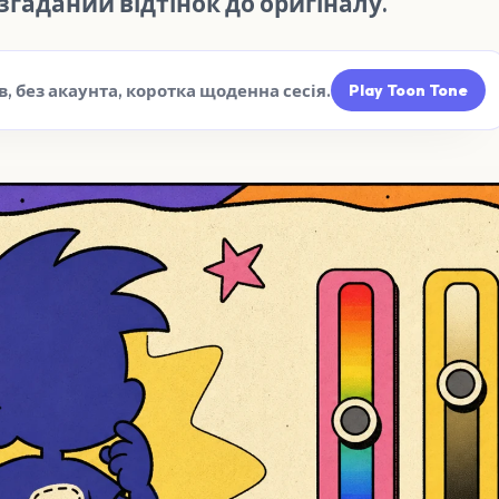
згаданий відтінок до оригіналу.
в, без акаунта, коротка щоденна сесія.
Play Toon Tone