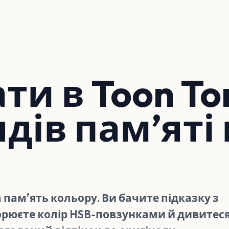
ти в Toon To
ндів памʼяті
на памʼять кольору. Ви бачите підказку з
орюєте колір HSB-повзунками й дивитеся