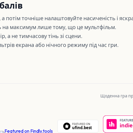
балів
 а потім точніше налаштовуйте насиченість і яскра
ь на максимум лише тому, що це мультфільм.
р, а не тимчасову тінь зі сцени.
ьтрів екрана або нічного режиму під час гри.
Щоденна гра про