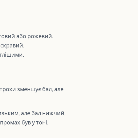
етовий або рожевий.
яскравий.
ітлішими.
 трохи зменшує бал, але
лизьким, але бал нижчий,
промах був у тоні.