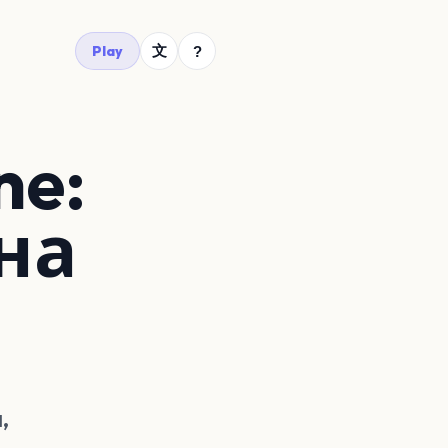
文
Play
?
ne:
 на
,