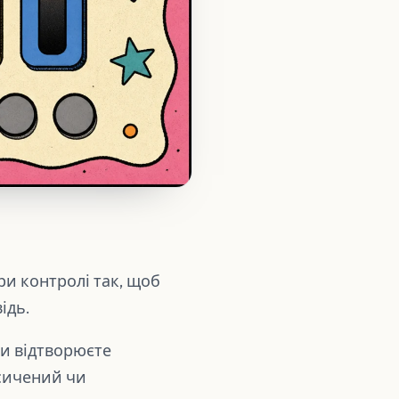
ри контролі так, щоб
ідь.
Ви відтворюєте
асичений чи