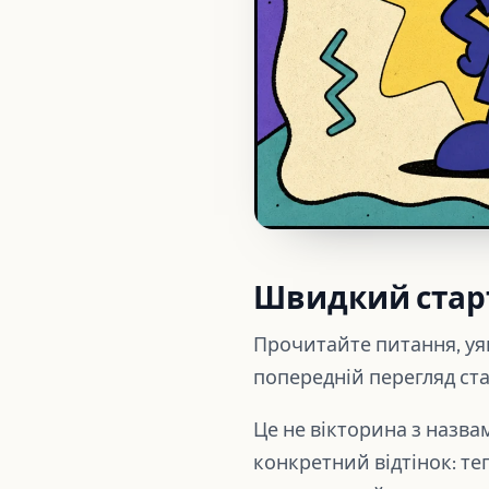
Швидкий стар
Прочитайте питання, уяв
попередній перегляд став
Це не вікторина з назва
конкретний відтінок: т