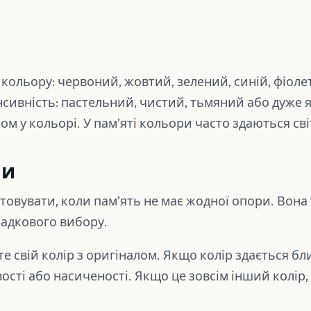
кольору: червоний, жовтий, зелений, синій, фіол
нсивність: пастельний, чистий, тьмяний або дуже 
лом у кольорі. У памʼяті кольори часто здаються св
ли
овувати, коли памʼять не має жодної опори. Вона
адкового вибору.
йте свій колір з оригіналом. Якщо колір здається б
ості або насиченості. Якщо це зовсім інший колір, 