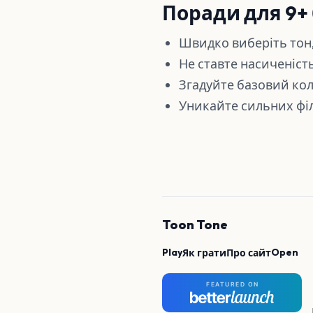
Поради для 9+ 
Швидко виберіть тон,
Не ставте насиченіст
Згадуйте базовий колі
Уникайте сильних філ
Toon Tone
Play
Open
Як грати
Про сайт