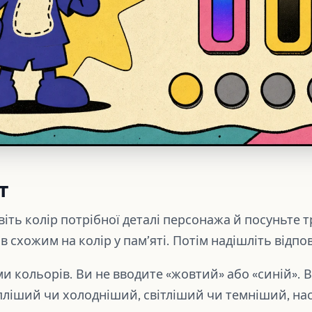
т
іть колір потрібної деталі персонажа й посуньте т
 схожим на колір у памʼяті. Потім надішліть відпов
ми кольорів. Ви не вводите «жовтий» або «синій». 
епліший чи холодніший, світліший чи темніший, н