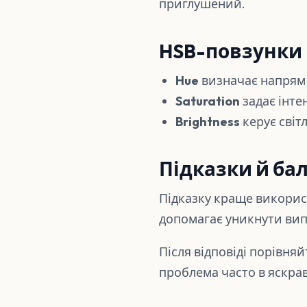
приглушений.
HSB-повзунки
Hue
визначає напрям 
Saturation
задає інте
Brightness
керує світ
Підказки й ба
Підказку краще використ
допомагає уникнути вип
Після відповіді порівня
проблема часто в яскрав