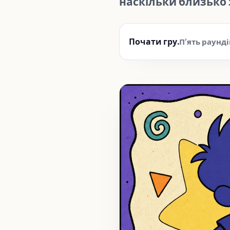
наскільки близько 
Почати гру.
Пʼять раунді